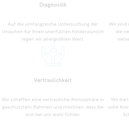
Diagnostik
r
Auf die umfangreiche Untersuchung der
Wir sind
Ursachen für Ihren unerfüllten Kinderwunsch
die n
legen wir allergrößten Wert.
viel
Vertraulichkeit
Wir schaffen eine vertrauliche Atmosphäre in
Wir bie
geschütztem Rahmen und möchten, dass Sie
volle Ko
sich bei uns wohl fühlen.
Sc