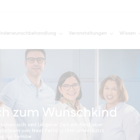
inderwunschbehandlung
Veranstaltungen
Wissen
ch zum Wunschkind
chen sich seit längerer Zeit ein Kind, aber
rzteteam von Next Fertility Ulm unterstützt
 zur Familie.