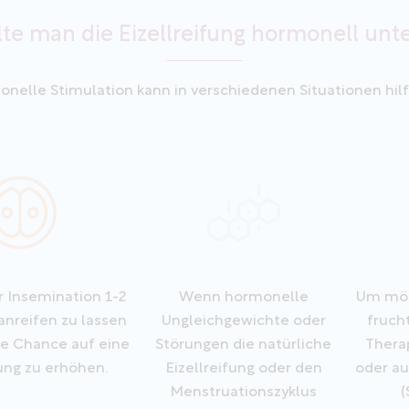
te man die Eizellreifung hormonell unt
nelle Stimulation kann in verschiedenen Situationen hilf
r Insemination 1-2
Wenn hormonelle
Um mögl
anreifen zu lassen
Ungleichgewichte oder
fruch
ie Chance auf eine
Störungen die natürliche
Therap
ung zu erhöhen.
Eizellreifung oder den
oder a
Menstruationszyklus
(