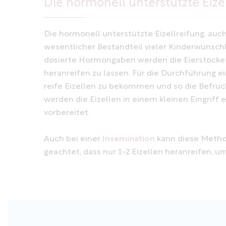
Die hormonell unterstützte Eizel
Die hormonell unterstützte Eizellreifung, auc
wesentlicher Bestandteil vieler Kinderwunsch
dosierte Hormongaben werden die Eierstöcke d
heranreifen zu lassen. Für die Durchführung e
reife Eizellen zu bekommen und so die Befru
werden die Eizellen in einem kleinen Eingrif
vorbereitet.
Auch bei einer
Insemination
kann diese Method
geachtet, dass nur 1-2 Eizellen heranreifen, u