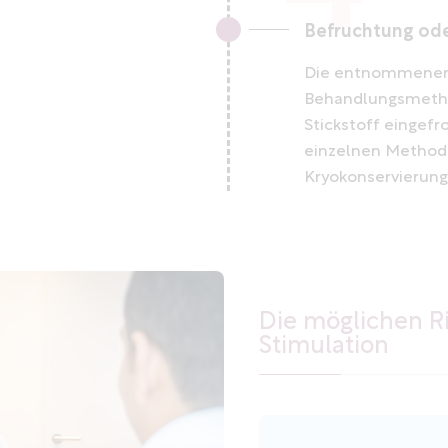
Befruchtung od
Die entnommenen 
Behandlungsmetho
Stickstoff eingefr
einzelnen Methoden:
Kryokonservierung
Die möglichen R
Stimulation