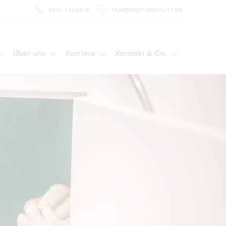
0731 15159-0
ULM@NEXT-FERTILITY.DE
Über uns
Karriere
Kontakt & Co.