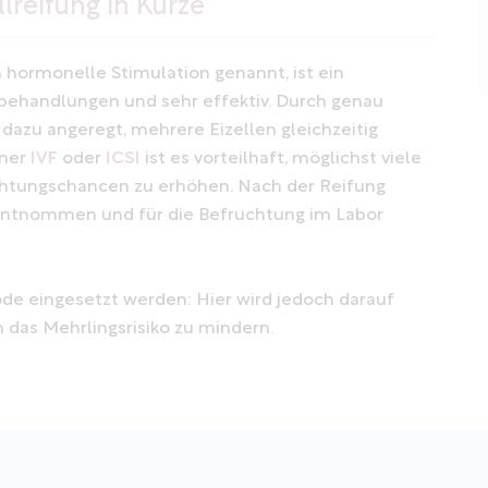
lreifung in Kürze
h hormonelle Stimulation genannt, ist ein
behandlungen und sehr effektiv. Durch genau
azu angeregt, mehrere Eizellen gleichzeitig
iner
IVF
oder
ICSI
ist es vorteilhaft, möglichst viele
chtungschancen zu erhöhen. Nach der Reifung
f entnommen und für die Befruchtung im Labor
e eingesetzt werden: Hier wird jedoch darauf
m das Mehrlingsrisiko zu mindern.