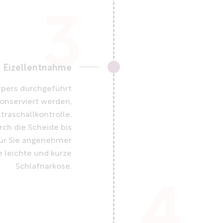
Eizellentnahme
rpers durchgeführt
okonserviert werden,
traschallkontrolle.
rch die Scheide bis
für Sie angenehmer
e leichte und kurze
Schlafnarkose.