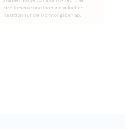
starkem Maße von Ihrem Alter, Ihrer
Eizellreserve und Ihrer individuellen
Reaktion auf die Hormongaben ab.