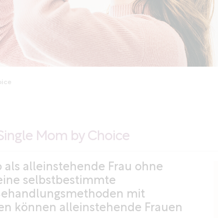
oice
Single Mom by Choice
 als alleinstehende Frau ohne
 eine selbstbestimmte
 Behandlungsmethoden mit
n können alleinstehende Frauen