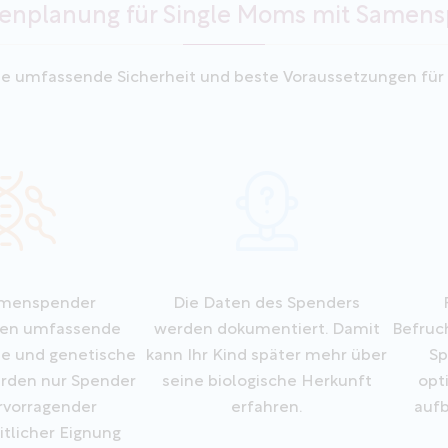
ienplanung für Single Moms mit Samen
ne umfassende Sicherheit und beste Voraussetzungen für 
amenspender
Die Daten des Spenders
fen umfassende
werden dokumentiert. Damit
Befruc
he und genetische
kann Ihr Kind später mehr über
Sp
erden nur Spender
seine biologische Herkunft
opt
rvorragender
erfahren.
aufb
tlicher Eignung