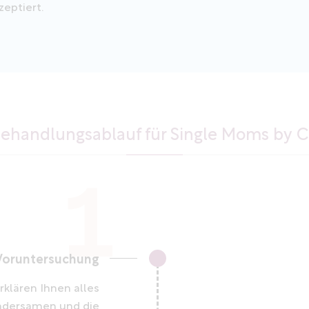
zeptiert.
Behandlungsablauf für Single Moms by C
Voruntersuchung
klären Ihnen alles
ndersamen und die