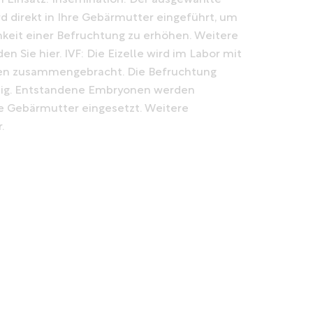
Einsatz: Insemination: Der ausgewählte
 direkt in Ihre Gebärmutter eingeführt, um
hkeit einer Befruchtung zu erhöhen. Weitere
n Sie hier. IVF: Die Eizelle wird im Labor mit
n zusammengebracht. Die Befruchtung
dig. Entstandene Embryonen werden
ie Gebärmutter eingesetzt. Weitere
.