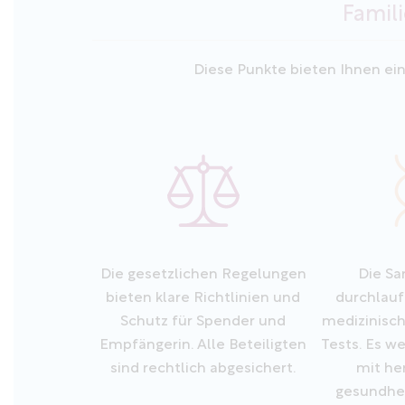
Famil
Diese Punkte bieten Ihnen ei
Die gesetzlichen Regelungen
Die S
bieten klare Richtlinien und
durchlau
Schutz für Spender und
medizinisc
Empfängerin. Alle Beteiligten
Tests. Es w
sind rechtlich abgesichert.
mit he
gesundhei