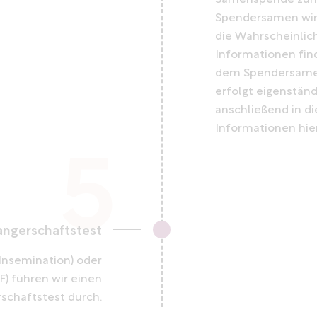
Samenspende zum 
Spendersamen wird
die Wahrscheinlic
Informationen finde
dem Spendersame
erfolgt eigenstän
anschließend in d
Informationen hier
ngerschaftstest
Insemination) oder
) führen wir einen
schaftstest durch.