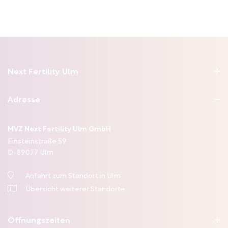
Next Fertility Ulm
Adresse
Das Team von Next Fertility Ulm entstand durch die
Zusammenlegung des MVZ Praxisklinik Frauenstraße und des
MVZ Kinderwunschzentrum Ulm.
MVZ Next Fertility Ulm GmbH
Einsteinstraße 59
Wir sind
Ihre Ansprechpartner
für alle Fragen rund um
D-
89077
Ulm
Kinderwunschbehandlungen im Großraum Ulm.
Anfahrt zum Standort in Ulm
Übersicht weiterer Standorte
Öffnungszeiten