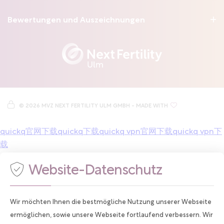
Bewertungen und Auszeichnungen
Montag
07:30 - 17:00
Uhr
Dienstag
07:30 - 17:00
Uhr
Mittwoch
07:30 - 14:00
Uhr
Donnerstag
07:30 - 17:00
Uhr
Freitag
07:30 - 14:00
Uhr
Im Augenblick sind leider nicht persönlich für Sie da. Sie können
uns jedoch jederzeit
eine E-Mail
schreiben
.
©
2026 MVZ NEXT FERTILITY ULM GMBH
- MADE WITH
quickq官网下载
quickq下载
quickq vpn官网下载
quickq vpn下
载
Website-Datenschutz
Wir möchten Ihnen die bestmögliche Nutzung unserer Webseite
ermöglichen, sowie unsere Webseite fortlaufend verbessern. Wir