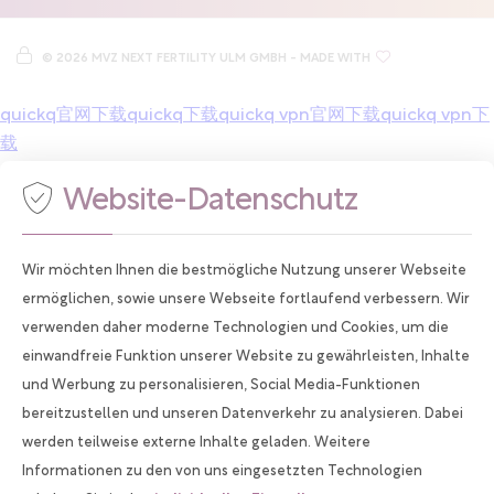
Termine nur nach Vereinbarung und Absprache. Wir haben im
Augenblick geöffnet und sind noch
4 Stunden und 59 Minuten
©
2026 MVZ NEXT FERTILITY ULM GMBH
- MADE WITH
für Sie da! Sie erreichen uns telefonisch oder alternativ per
E-
Mail
.
quickq官网下载
quickq下载
quickq vpn官网下载
quickq vpn下
载
Website-Datenschutz
Wir möchten Ihnen die bestmögliche Nutzung unserer Webseite
ermöglichen, sowie unsere Webseite fortlaufend verbessern. Wir
verwenden daher moderne Technologien und Cookies, um die
einwandfreie Funktion unserer Website zu gewährleisten, Inhalte
und Werbung zu personalisieren, Social Media-Funktionen
bereitzustellen und unseren Datenverkehr zu analysieren. Dabei
werden teilweise externe Inhalte geladen. Weitere
Informationen zu den von uns eingesetzten Technologien