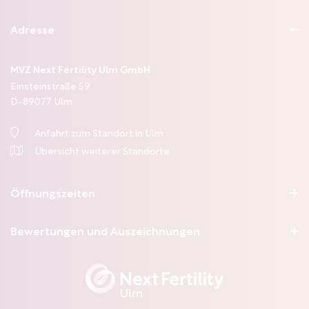
Adresse
Das Team von Next Fertility Ulm entstand durch die
Zusammenlegung des MVZ Praxisklinik Frauenstraße und des
MVZ Kinderwunschzentrum Ulm.
MVZ Next Fertility Ulm GmbH
Einsteinstraße 59
Wir sind
Ihre Ansprechpartner
für alle Fragen rund um
D-
89077
Ulm
Kinderwunschbehandlungen im Großraum Ulm.
Anfahrt zum Standort in Ulm
Übersicht weiterer Standorte
Öffnungszeiten
Bewertungen und Auszeichnungen
Montag
07:30 - 17:00
Uhr
Dienstag
07:30 - 17:00
Uhr
Mittwoch
07:30 - 14:00
Uhr
Donnerstag
07:30 - 17:00
Uhr
Freitag
07:30 - 14:00
Uhr