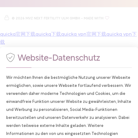
Termine nur nach Vereinbarung und Absprache. Wir haben im
Augenblick geöffnet und sind noch
2 Stunden und 24 Minuten
©
2026 MVZ NEXT FERTILITY ULM GMBH
- MADE WITH
für Sie da! Sie erreichen uns telefonisch oder alternativ per
E-
Mail
.
quickq官网下载
quickq下载
quickq vpn官网下载
quickq vpn下
载
Website-Datenschutz
Wir möchten Ihnen die bestmögliche Nutzung unserer Webseite
ermöglichen, sowie unsere Webseite fortlaufend verbessern. Wir
verwenden daher moderne Technologien und Cookies, um die
einwandfreie Funktion unserer Website zu gewährleisten, Inhalte
und Werbung zu personalisieren, Social Media-Funktionen
bereitzustellen und unseren Datenverkehr zu analysieren. Dabei
werden teilweise externe Inhalte geladen. Weitere
Informationen zu den von uns eingesetzten Technologien